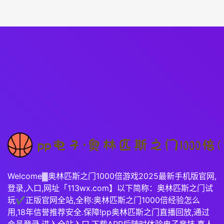
Welcome▓奥林匹斯之门1000倍游戏2025最新手机版官网,
登录,入口,网址「113wx.com】以下简称：奥林匹斯之门试
玩✔正版官网全站,全称:奥林匹斯之门1000倍经验怎么
用,18年信誉推荐安全.保障!pp奥林匹斯之门直播回放,通过