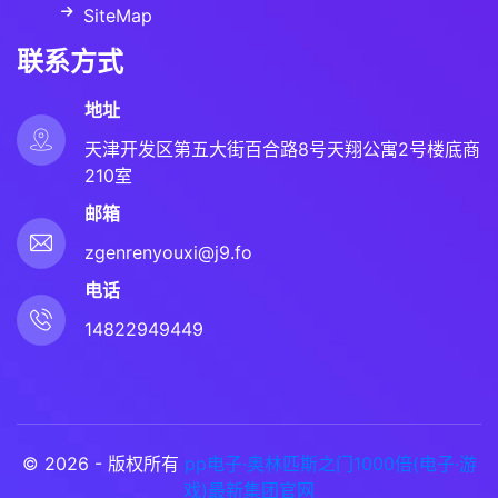
SiteMap
联系方式
地址
天津开发区第五大街百合路8号天翔公寓2号楼底商
210室
邮箱
zgenrenyouxi@j9.fo
电话
14822949449
© 2026 - 版权所有
pp电子·奥林匹斯之门1000倍(电子·游
戏)最新集团官网