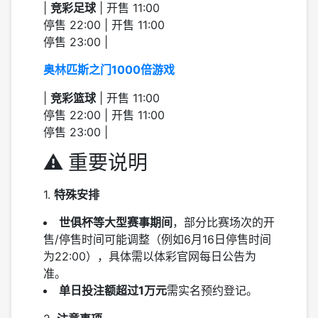
|
竞彩足球
| 开售 11:00
停售 22:00 | 开售 11:00
停售 23:00 |
奥林匹斯之门1000倍游戏
|
竞彩篮球
| 开售 11:00
停售 22:00 | 开售 11:00
停售 23:00 |
⚠️ 重要说明
1.
特殊安排
世俱杯等大型赛事期间
，部分比赛场次的开
售/停售时间可能调整（例如6月16日停售时间
为22:00），具体需以体彩官网每日公告为
准。
单日投注额超过1万元
需实名预约登记。