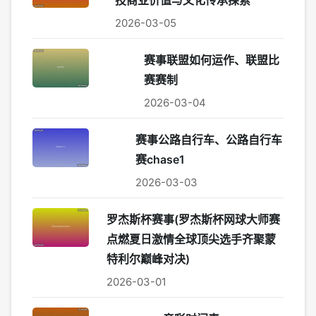
技商业价值与文化传承探索
2026-03-05
赛事联盟如何运作、联盟比
赛赛制
2026-03-04
赛事公路自行车、公路自行车
赛chase1
2026-03-03
罗杰斯杯赛事(罗杰斯杯网球大师赛
点燃夏日激情全球顶尖选手齐聚蒙
特利尔巅峰对决)
2026-03-01