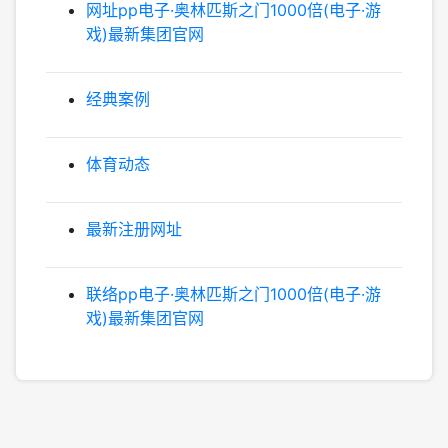
网址pp电子·奥林匹斯之门1000倍(电子·游
戏)最新集团官网
经典案例
体育动态
最新注册网址
联络pp电子·奥林匹斯之门1000倍(电子·游
戏)最新集团官网